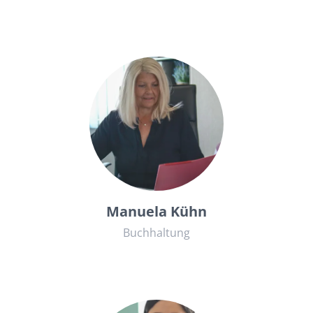
06841934419
kanzlei@rae-kuehn.de
Manuela Kühn
Buchhaltung