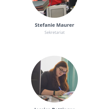
06841934411
kanzlei@rae-kuehn.de
Stefanie Maurer
Sekretariat
06841934415
kanzlei@rae-kuehn.de