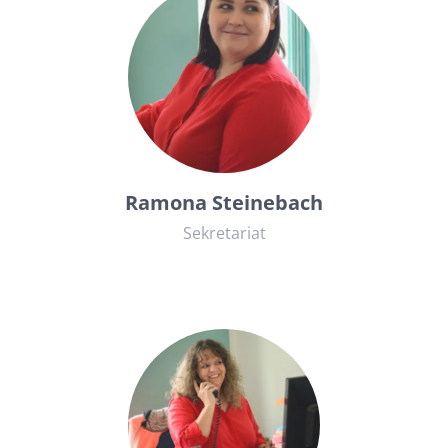
06841934412
kanzlei@rae-kuehn.de
Ramona Steinebach
Sekretariat