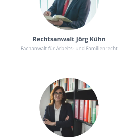
+49684167007
kanzlei@rae-kuehn.de
Rechtsanwalt Jörg Kühn
Fachanwalt für Arbeits- und Familienrecht
+49684167007
kanzlei@rae-kuehn.de